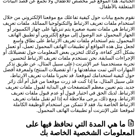
الجنائية. هذا الموقع غير مخصص للأطفال ولا نجمع عن قصد البيانات
المتعلقة بالأطفال.
نقوم بجمع بيانات حول كيفية تفاعلك مع موقعنا الإلكتروني من خلال
استخدام ملفات تعريف الارتباط والتكنولوجيا المماثلة. ملفات تعريف
الارتباط هي ملفات نصية صغيرة يتم تنزيلها على جهاز الكمبيوتر أو
الجهاز المحمول عند الوصول إلى موقع إلكتروني أو تطبيق الهاتف
المحمول. يتم استخدام ملفات تعريف الارتباط على نطاق واسع
لجعل مثل هذه المواقع أو تطبيقات الهاتف المحمول تعمل، أو تعمل
بشكل أكثر كفاءة، وكذلك لتخزين بعض المعلومات حول تفضيلاتك أو
الإجراءات السابقة. نحن نستخدم ملفات تعريف الارتباط لتحسين
تجربة مستخدمينا عبر الإنترنت (على سبيل المثال، عن طريق تذكر
المهارات التي تمت مشاهدتها و / أو تفضيلات المنتج) ولمعرفة أفضل
حول كيفية استخدامك لموقعنا. قد تخبرنا ملفات تعريف الارتباط،
على سبيل المثال، ما إذا كنت قد زرت موقعنا من قبل أم أنك زائر
جديد. يتم تعيين معظم المتصفحات في البداية لقبول ملفات تعريف
الارتباط. لديك الحق في اختيار قبول أو عدم قبول ملفات تعريف
الارتباط. ومع ذلك، يرجى ملاحظة أنه إذا لم تقبل ملفات تعريف
الارتباط الخاصة بنا، فقد لا تتمكن من استخدام الوظيفة الكاملة
لموقعنا على الإنترنت أو تطبيقات الهاتف المحمول.
ما هي المدة التي نحافظ فيها على
المعلومات الشخصية الخاصة بك