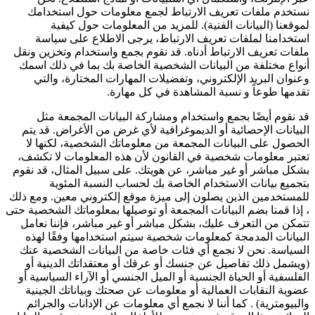
نستخدم ملفات تعريف الارتباط لجمع معلومات حول استخدامك
لموقعنا (البيانات الفنية). للمزيد من المعلومات حول كيفية
استخدامنا لملفات تعريف الارتباط، يرجى الاطلاع على سياسة
ملفات تعريف الارتباط أدناه. قد نقوم بجمع واستخدام وتخزين ونقل
أنواع مختلفة من البيانات الشخصية الخاصة بك بما في ذلك اسمك
وعنوان البريد الإلكتروني، وتفضيلات المهارات المختارة، والتي
تقدمها طوعاً و نسبة المشاهدة في كل مهارة.
قد نقوم أيضًا بجمع واستخدام ومشاركة البيانات المجمعة مثل
البيانات الإحصائية أو الديموغرافية لأي غرض من الأغراض. قد يتم
الحصول على البيانات المجمعة من معلوماتك الشخصية، لكنها لا
تعتبر معلومات شخصية في القانون لأن هذه المعلومات لا تكشف،
بشكل مباشر أو غير مباشر، عن هويتك. على سبيل المثال، قد نقوم
بتجميع بيانات الاستخدام الخاصة بك لحساب النسبة المئوية
للمستخدمين الذين يصلون إلى ميزة موقع إلكتروني معين. ومع ذلك
، إذا قمنا بضم البيانات المجمعة أو توصيلها بمعلوماتك الشخصية حتى
تتمكن من التعرف عليك، بشكل مباشر أو غير مباشر، فإننا نعامل
البيانات المدمجة كمعلومات شخصية سيتم استخدامها وفقًا لهذه
السياسة. نحن لا نجمع أي فئات خاصة من البيانات الشخصية عنك
(ويشمل ذلك تفاصيل عن جنسك أو عرقك أو معتقداتك الدينية أو
الفلسفية أو الحياة الجنسية أو الميل الجنسي أو الآراء السياسية أو
عضوية النقابات العمالية أو معلومات عن صحتك وبياناتك الجينية
والبيومترية) . كما أننا لا نجمع أي معلومات عن الإدانات والجرائم