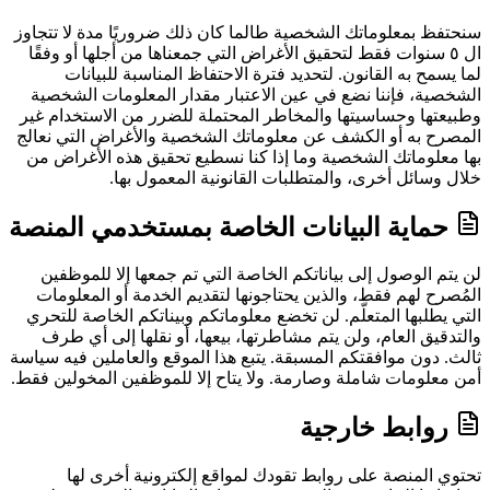
سنحتفظ بمعلوماتك الشخصية طالما كان ذلك ضروريًا مدة لا تتجاوز
ال ٥ سنوات فقط لتحقيق الأغراض التي جمعناها من أجلها أو وفقًا
لما يسمح به القانون. لتحديد فترة الاحتفاظ المناسبة للبيانات
الشخصية، فإننا نضع في عين الاعتبار مقدار المعلومات الشخصية
وطبيعتها وحساسيتها والمخاطر المحتملة للضرر من الاستخدام غير
المصرح به أو الكشف عن معلوماتك الشخصية والأغراض التي نعالج
بها معلوماتك الشخصية وما إذا كنا نسطيع تحقيق هذه الأغراض من
خلال وسائل أخرى، والمتطلبات القانونية المعمول بها.
حماية البيانات الخاصة بمستخدمي المنصة
لن يتم الوصول إلى بياناتكم الخاصة التي تم جمعها إلا للموظفين
المُصرح لهم فقط، والذين يحتاجونها لتقديم الخدمة أو المعلومات
التي يطلبها المتعلّم. لن تخضع معلوماتكم وبيناتكم الخاصة للتحري
والتدقيق العام، ولن يتم مشاطرتها، بيعها، أو نقلها إلى أي طرف
ثالث. دون موافقتكم المسبقة. يتبع هذا الموقع والعاملين فيه سياسة
أمن معلومات شاملة وصارمة. ولا يتاح إلا للموظفين المخولين فقط.
روابط خارجية
تحتوي المنصة على روابط تقودك لمواقع إلكترونية أخرى لها