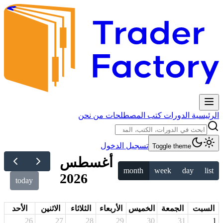
الرئيسية
الدورات
كتب
المصطلحات
من نحن
تسجيل الدخول
Toggle theme
أغسطس
month
week
day
list
2026
today
السبت
الجمعة
الخميس
الأربعاء
الثلاثاء
الاثنين
الأحد
26
27
28
29
30
31
1